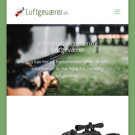
Information omkring
luftgeværer
Du kan her på hjemmesiden finde alt den
information du har brug for, omkring
luftgeværer.